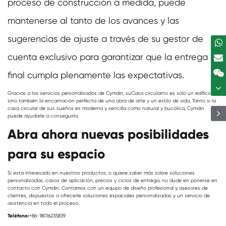
proceso de construcción a medida, puede
mantenerse al tanto de los avances y las
sugerencias de ajuste a través de su gestor de
cuenta exclusivo para garantizar que la entrega
final cumpla plenamente las expectativas.
Gracias a los servicios personalizados de Cymdin, su
Casa circular
no es sólo un edificio,
sino también la encarnación perfecta de una obra de arte y un estilo de vida. Tanto si la
casa circular de sus sueños es moderna y sencilla como natural y bucólica, Cymdin
puede ayudarle a conseguirla.
Abra ahora nuevas posibilidades
para su espacio
Si está interesado en nuestros productos, o quiere saber más sobre soluciones
personalizadas, casos de aplicación, precios y ciclos de entrega, no dude en ponerse en
contacto con Cymdin. Contamos con un equipo de diseño profesional y asesores de
clientes, dispuestos a ofrecerle soluciones espaciales personalizadas y un servicio de
asistencia en todo el proceso.
Teléfono:
+86-18016235839