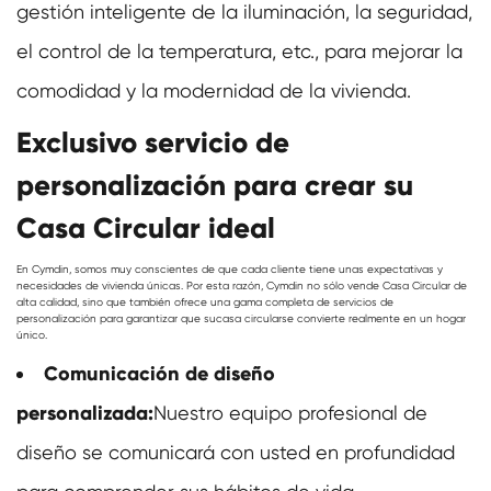
gestión inteligente de la iluminación, la seguridad,
el control de la temperatura, etc., para mejorar la
comodidad y la modernidad de la vivienda.
Exclusivo servicio de
personalización para crear su
Casa Circular ideal
En Cymdin, somos muy conscientes de que cada cliente tiene unas expectativas y
necesidades de vivienda únicas. Por esta razón, Cymdin no sólo vende Casa Circular de
alta calidad, sino que también ofrece una gama completa de servicios de
personalización para garantizar que su
casa circular
se convierte realmente en un hogar
único.
Comunicación de diseño
personalizada:
Nuestro equipo profesional de
diseño se comunicará con usted en profundidad