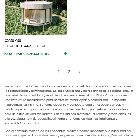
CASAS
CIRCULARES-9
MÁS INFORMACIÓN
1
2
Presentación de la
Casa circular
una moderna casa prefabricada diseñada pensando en
la sostenibilidad y el minimalismo. La casa utiliza innovadores principios de diseño circular
para minimizar los residuos y maximizar la eficiencia energética. El sitio
Casa circular
es
una estructura modular lista para instalar de forma rápida y sencilla, con un impacto
medioambiental mínimo. Su forma elegante y compacta crea un espacio cómodo y
práctico, perfecto para vivir sin conexión a la red eléctrica, para retiros vacacionales o
para un estilo de vida minimalista. Construida con materiales duraderos y reciclables, es
a la vez elegante y duradera. Experimente una forma de vida más inteligente y
sostenible.
Casa circular
.
Con el continuo avance de los conceptos arquitectónicos modernos y la búsqueda por
parte de la gente de una vida verde y respetuosa con el medio ambiente,
Casa circular
se