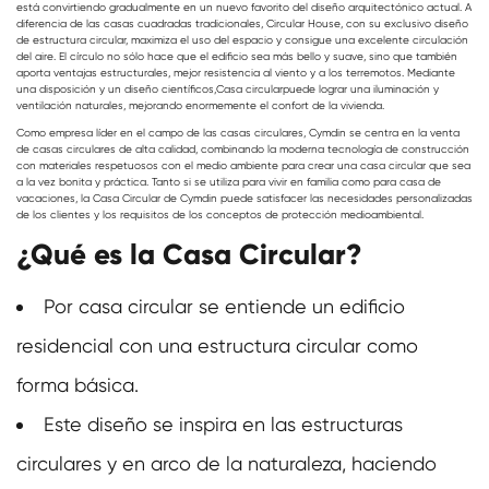
está convirtiendo gradualmente en un nuevo favorito del diseño arquitectónico actual. A
diferencia de las casas cuadradas tradicionales, Circular House, con su exclusivo diseño
de estructura circular, maximiza el uso del espacio y consigue una excelente circulación
del aire. El círculo no sólo hace que el edificio sea más bello y suave, sino que también
aporta ventajas estructurales, mejor resistencia al viento y a los terremotos. Mediante
una disposición y un diseño científicos,
Casa circular
puede lograr una iluminación y
ventilación naturales, mejorando enormemente el confort de la vivienda.
Como empresa líder en el campo de las casas circulares, Cymdin se centra en la venta
de casas circulares de alta calidad, combinando la moderna tecnología de construcción
con materiales respetuosos con el medio ambiente para crear una casa circular que sea
a la vez bonita y práctica. Tanto si se utiliza para vivir en familia como para casa de
vacaciones, la Casa Circular de Cymdin puede satisfacer las necesidades personalizadas
de los clientes y los requisitos de los conceptos de protección medioambiental.
¿Qué es la Casa Circular?
Por casa circular se entiende un edificio
residencial con una estructura circular como
forma básica.
Este diseño se inspira en las estructuras
circulares y en arco de la naturaleza, haciendo